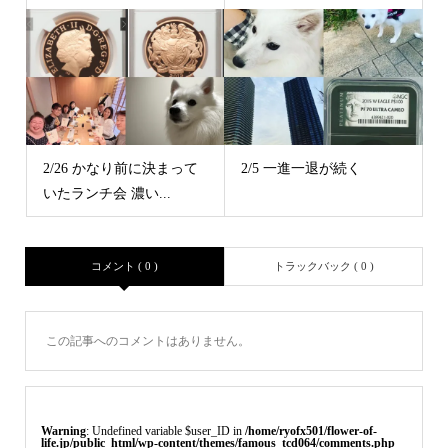
2/26 かなり前に決まって
2/5 一進一退が続く
いたランチ会 濃い...
コメント ( 0 )
トラックバック ( 0 )
この記事へのコメントはありません。
Warning
: Undefined variable $user_ID in
/home/ryofx501/flower-of-
life.jp/public_html/wp-content/themes/famous_tcd064/comments.php