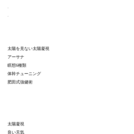
.
.
太陽を見ない太陽凝視
アーサナ
瞑想6種類
体幹チューニング
肥田式強健術
太陽凝視
良い天気