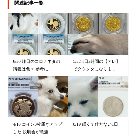
関連記事一覧
6/20 昨日のコロナネタの
5/22 1日2時間の【アレ】
講義は色々 参考に...
でクタクタになりま...
4/18 コイン3枚届きアップ
8/19 眠くて仕方ない1日
した 説明会が急遽...