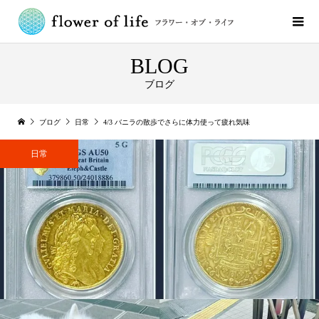
BLOG
ブログ
ブログ
日常
4/3 バニラの散歩でさらに体力使って疲れ気味
日常