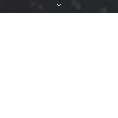
フラワー・オブ・ライフに
ついて
フラワー・オブ・ライフは、美と健康、最高の価値観
に生きる、ブランディングとマーケティングを
組み合わせることで、あなたが最高の人生を生きる表
現者となる手助けをします。