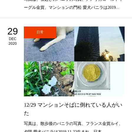
ーグル金貨、マンションの門松 愛犬バニラは2019...
29
日常
DEC
2020
12/29 マンションそばに倒れている人がい
た
写真は、散歩後のバニラの写真、フランス金貨ルイ、
夕陽 愛犬バニラは2019.11.22生まれ、日本...