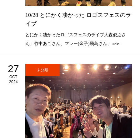
10/28 とにかく凄かった ロゴスフェスのラ
イブ
とにかく凄かったロゴスフェスのライブ⁡大森俊之さ
ん、竹中あこさん、⁡マレー(金子)飛鳥さん、nete...
27
未分類
OCT
2024