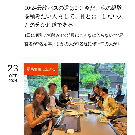
10/24最終バスの道は2つ 今だ、魂の経験
を積みたい人 そして、神と合一したい人
との分かれ道である
1日に個別ご相談が4名普段はこんなに入らない***経
営者が2名定年まじかの人が1名既に修行中の人が1...
23
最高価値に生きる
OCT
2024