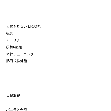
太陽を見ない太陽凝視
祝詞
アーサナ
瞑想6種類
体幹チューニング
肥田式強健術
太陽凝視
バニラと合流