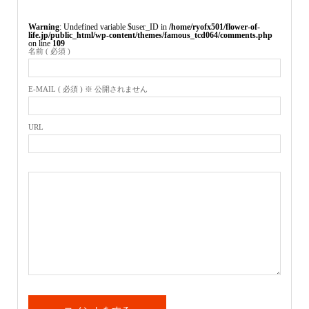
Warning
: Undefined variable $user_ID in
/home/ryofx501/flower-of-
life.jp/public_html/wp-content/themes/famous_tcd064/comments.php
on line
109
名前 ( 必須 )
E-MAIL ( 必須 ) ※ 公開されません
URL