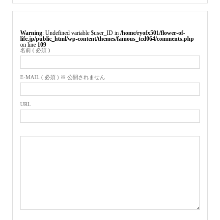
Warning
: Undefined variable $user_ID in
/home/ryofx501/flower-of-
life.jp/public_html/wp-content/themes/famous_tcd064/comments.php
on line
109
名前 ( 必須 )
E-MAIL ( 必須 ) ※ 公開されません
URL