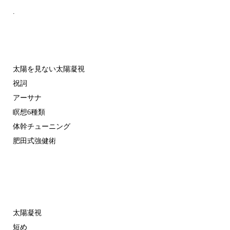
.
太陽を見ない太陽凝視
祝詞
アーサナ
瞑想6種類
体幹チューニング
肥田式強健術
太陽凝視
短め