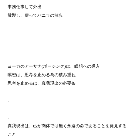
事務仕事して外出
散髪し、戻ってバニラの散歩
.
ヨーガのアーサナ(ポージング)は、瞑想への導入
瞑想は、思考を止める為の積み重ね
思考を止めるは、真我現出の必要条
.
.
.
.
真我現出は、己が肉体では無く永遠の命であることを発見する
こと