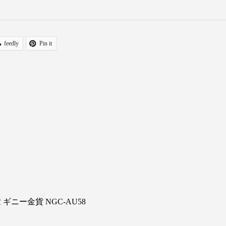
feedly
Pin it
ギニー金貨 NGC-AU58