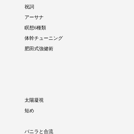
祝詞
アーサナ
瞑想6種類
体幹チューニング
肥田式強健術
太陽凝視
短め
バニラと合流