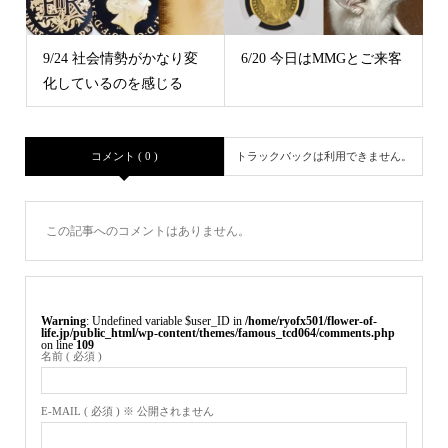
9/24 社会情勢がかなり変
6/20 今日はMMGとご来客
化しているのを感じる
コメント ( 0 )
トラックバックは利用できません。
この記事へのコメントはありません。
Warning
: Undefined variable $user_ID in
/home/ryofx501/flower-of-
life.jp/public_html/wp-content/themes/famous_tcd064/comments.php
on line
109
名前 ( 必須 )
E-MAIL ( 必須 ) ※ 公開されません