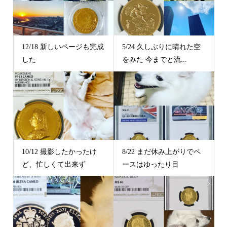
12/18 新しいページも完成
5/24 久しぶりに晴れた空
した
をみた 今までと流...
10/12 撮影したかったけ
8/22 まだ休み上がりでペ
ど、忙しくて出来ず
ースはゆったり目