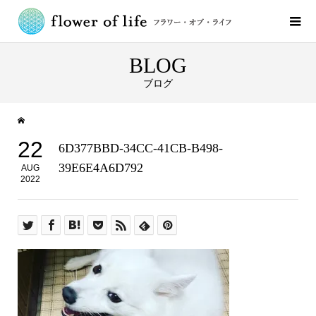
BLOG
ブログ
22
6D377BBD-34CC-41CB-B498-
39E6E4A6D792
AUG
2022