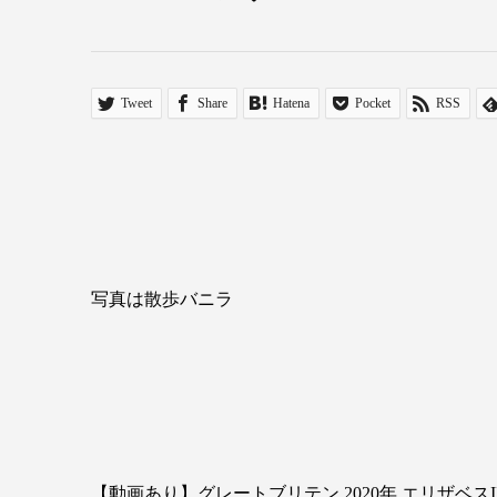
Tweet
Share
Hatena
Pocket
RSS
写真は散歩バニラ
【動画あり】グレートブリテン 2020年 エリザベスI