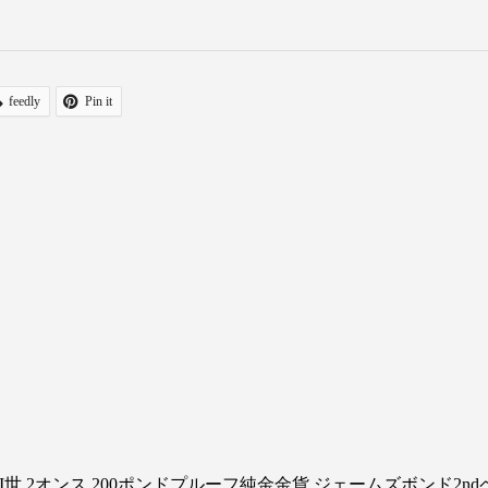
feedly
Pin it
I世 2オンス 200ポンドプルーフ純金金貨 ジェームズボンド2nd