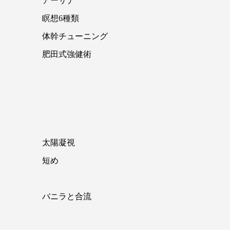
アーサナ
瞑想6種類
体幹チューニング
肥田式強健術
太陽凝視
短め
バニラと合流