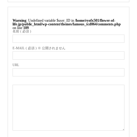
Warning
: Undefined variable $user_ID in
/home/ryofx501/flower-of-
life.jp/public_html/wp-content/themes/famous_tcd064/comments.php
on line
109
名前 ( 必須 )
E-MAIL ( 必須 ) ※ 公開されません
URL