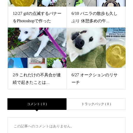
12/27 gifの点滅するバナー
6/10 バニラの散歩も久し
をPhotoshopで作った
ぶり 休憩多めの午...
2/9 これだけの不具合が連
6/27 オークションのリサ
続で起きたことは...
ーチ
コメント ( 0 )
トラックバック ( 0 )
この記事へのコメントはありません。