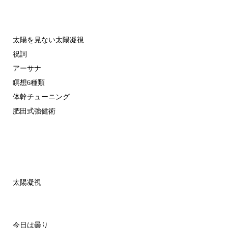
太陽を見ない太陽凝視
祝詞
アーサナ
瞑想6種類
体幹チューニング
肥田式強健術
太陽凝視
今日は曇り