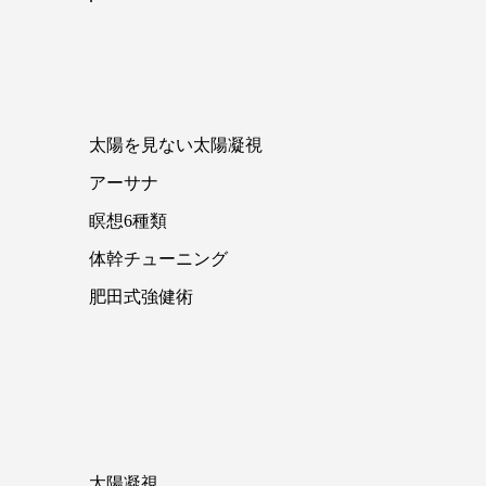
太陽を見ない太陽凝視
アーサナ
瞑想6種類
体幹チューニング
肥田式強健術
太陽凝視