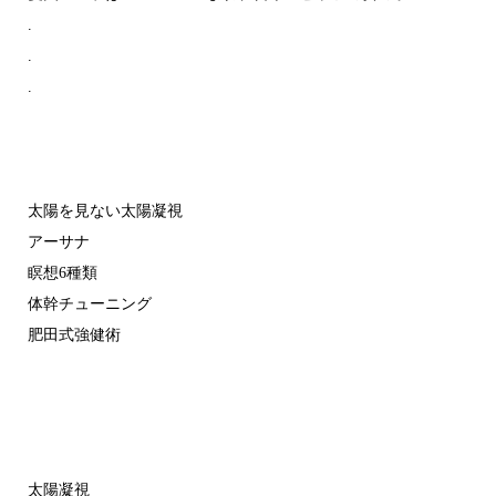
.
.
.
太陽を見ない太陽凝視
アーサナ
瞑想6種類
体幹チューニング
肥田式強健術
太陽凝視