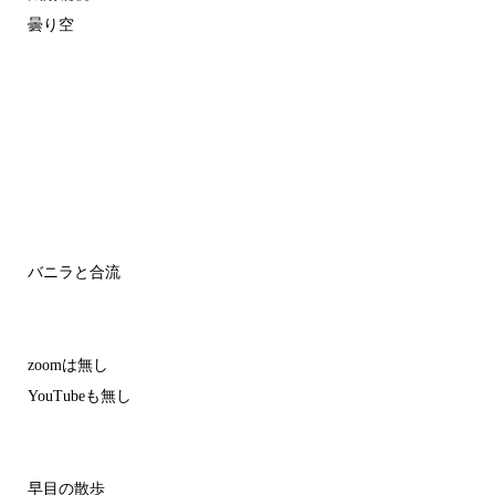
曇り空
バニラと合流
zoomは無し
YouTubeも無し
早目の散歩