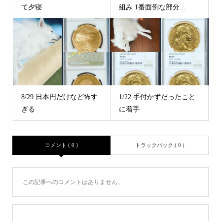
て夕寝
組み 1番面倒な部分...
8/29 日本円だけなど怖す
1/22 手付かずだったこと
ぎる
に着手
コメント ( 0 )
トラックバック ( 0 )
この記事へのコメントはありません。