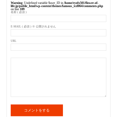
Warning
: Undefined variable $user_ID in
/home/ryofx501/flower-of-
life.jp/public_html/wp-content/themes/famous_tcd064/comments.php
on line
109
名前 ( 必須 )
E-MAIL ( 必須 ) ※ 公開されません
URL