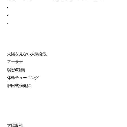
.
.
.
太陽を見ない太陽凝視
アーサナ
瞑想6種類
体幹チューニング
肥田式強健術
太陽凝視