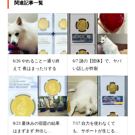
関連記事一覧
6/26 やれること一通り終
6/7 謎の【団体】で、ヤバ
えて 夜はまったりする
い話しが炸裂
8/23 夏休みの宿題の結果
7/17 自力を使わなくて
はまずまず 外出し...
も、サポートが生じる...