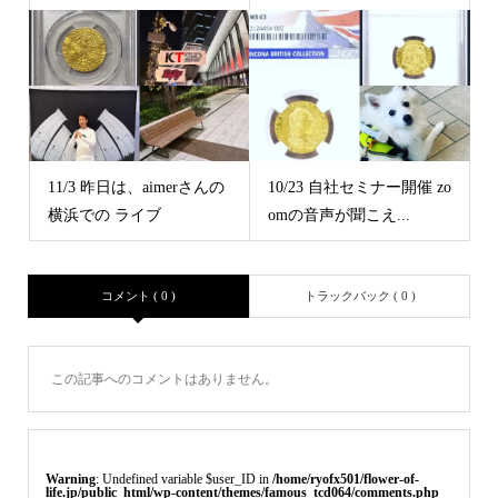
11/3 昨日は、aimerさんの
10/23 自社セミナー開催 zo
横浜での ライブ
omの音声が聞こえ...
コメント ( 0 )
トラックバック ( 0 )
この記事へのコメントはありません。
Warning
: Undefined variable $user_ID in
/home/ryofx501/flower-of-
life.jp/public_html/wp-content/themes/famous_tcd064/comments.php