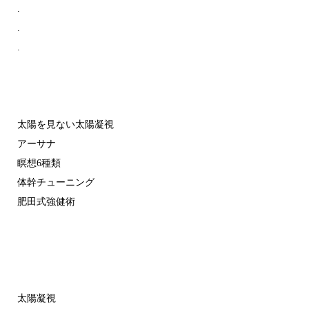
.
.
.
太陽を見ない太陽凝視
アーサナ
瞑想6種類
体幹チューニング
肥田式強健術
太陽凝視