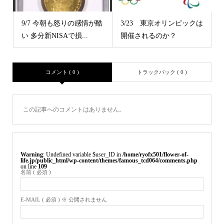
9/7 今朝も怒りの感情が酷
3/23 東京オリンピックは
い 多分新NISAで損...
開催されるのか？
コメント ( 0 )
トラックバック ( 0 )
この記事へのコメントはありません。
Warning
: Undefined variable $user_ID in
/home/ryofx501/flower-of-
life.jp/public_html/wp-content/themes/famous_tcd064/comments.php
on line
109
名前 ( 必須 )
E-MAIL ( 必須 ) ※ 公開されません