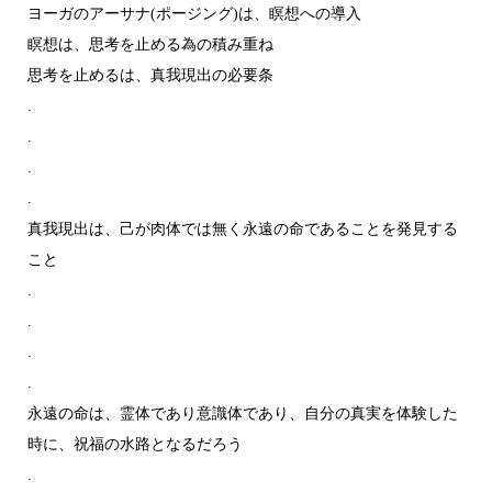
ヨーガのアーサナ(ポージング)は、瞑想への導入
瞑想は、思考を止める為の積み重ね
思考を止めるは、真我現出の必要条
.
.
.
.
真我現出は、己が肉体では無く永遠の命であることを発見する
こと
.
.
.
.
永遠の命は、霊体であり意識体であり、自分の真実を体験した
時に、祝福の水路となるだろう
.