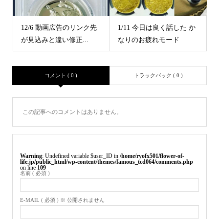
12/6 動画広告のリンク先
1/11 今日は良く話した か
が見込みと違い修正...
なりのお疲れモード
コメント ( 0 )
トラックバック ( 0 )
この記事へのコメントはありません。
Warning
: Undefined variable $user_ID in
/home/ryofx501/flower-of-
life.jp/public_html/wp-content/themes/famous_tcd064/comments.php
on line
109
名前 ( 必須 )
E-MAIL ( 必須 ) ※ 公開されません