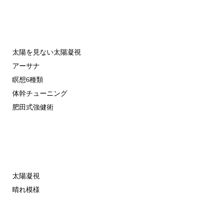
太陽を見ない太陽凝視
アーサナ
瞑想6種類
体幹チューニング
肥田式強健術
太陽凝視
晴れ模様