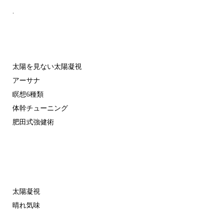
.
太陽を見ない太陽凝視
アーサナ
瞑想6種類
体幹チューニング
肥田式強健術
太陽凝視
晴れ気味