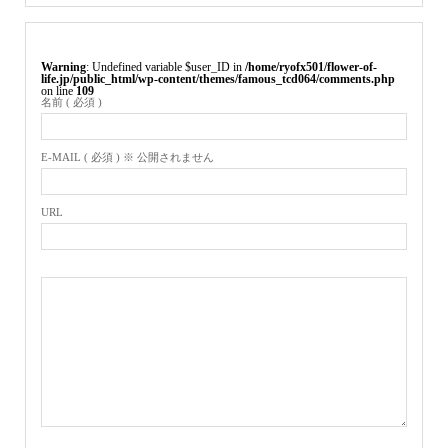
Warning
: Undefined variable $user_ID in
/home/ryofx501/flower-of-
life.jp/public_html/wp-content/themes/famous_tcd064/comments.php
on line
109
名前 ( 必須 )
E-MAIL ( 必須 ) ※ 公開されません
URL