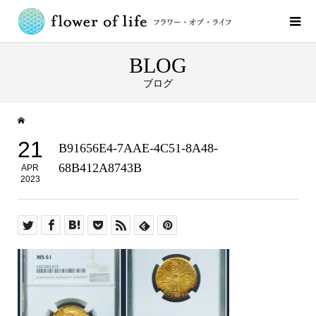
BLOG
ブログ
21
B91656E4-7AAE-4C51-8A48-
68B412A8743B
APR
2023