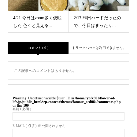
4/21 今日はzoom多く仮眠
2/17 昨日ハードだったの
した 色々と見える...
で、今日はまったり...
コメント ( 0 )
トラックバックは利用できません。
この記事へのコメントはありません。
Warning
: Undefined variable $user_ID in
/home/ryofx501/flower-of-
life.jp/public_html/wp-content/themes/famous_tcd064/comments.php
on line
109
名前 ( 必須 )
E-MAIL ( 必須 ) ※ 公開されません