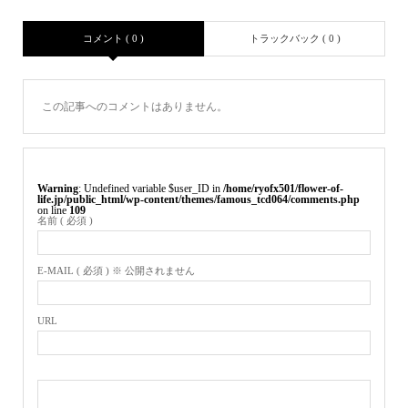
コメント ( 0 )
トラックバック ( 0 )
この記事へのコメントはありません。
Warning
: Undefined variable $user_ID in
/home/ryofx501/flower-of-
life.jp/public_html/wp-content/themes/famous_tcd064/comments.php
on line
109
名前 ( 必須 )
E-MAIL ( 必須 ) ※ 公開されません
URL