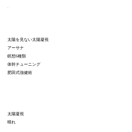
.
太陽を見ない太陽凝視
アーサナ
瞑想6種類
体幹チューニング
肥田式強健術
太陽凝視
晴れ