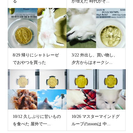
る
が増えた 時代がそ...
8/29 帰りにシャトレーゼ
3/22 外出し、買い物し、
でおやつを買った
夕方からはオークシ...
10/12 久しぶりに甘いもの
10/26 マスターマインドグ
を食べた 屋外で一...
ループのzoomは 中...