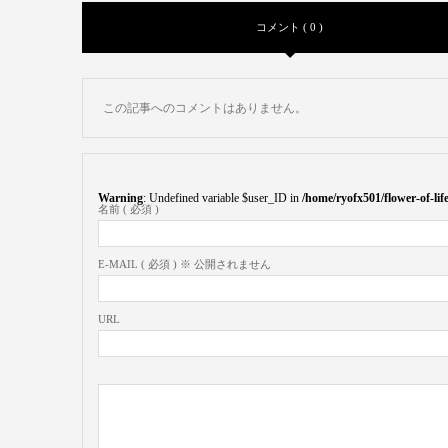
コメント ( 0 )
この記事へのコメントはありません。
Warning
: Undefined variable $user_ID in
/home/ryofx501/flower-of-l
名前 ( 必須 )
E-MAIL ( 必須 ) ※ 公開されません
URL