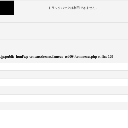
トラックバックは利用できません。
ife.jp/public_html/wp-content/themes/famous_tcd064/comments.php
on line
109