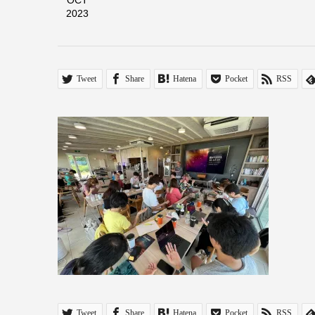
OCT
2023
Tweet
Share
Hatena
Pocket
RSS
Tweet
Share
Hatena
Pocket
RSS