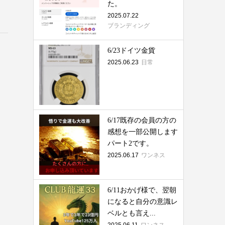
た。
2025.07.22
ブランディング
6/23ドイツ金貨
2025.06.23
日常
6/17既存の会員の方の
感想を一部公開します
パート2です。
2025.06.17
ワンネス
6/11おかげ様で、翌朝
になると自分の意識レ
ベルとも言え...