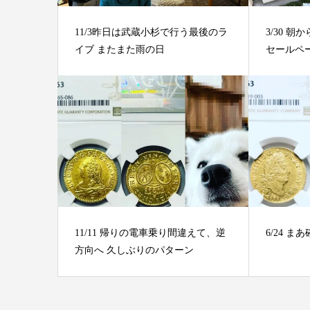
11/3昨日は武蔵小杉で行う最後のラ
3/30 
イブ またまた雨の日
セールペ
11/11 帰りの電車乗り間違えて、逆
6/24 
方向へ 久しぶりのパターン