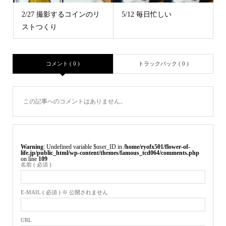
2/27 撮影するコインのリ
5/12 毎日忙しい
ストつくり
コメント ( 0 )
トラックバック ( 0 )
この記事へのコメントはありません。
Warning
: Undefined variable $user_ID in
/home/ryofx501/flower-of-
life.jp/public_html/wp-content/themes/famous_tcd064/comments.php
on line
109
名前 ( 必須 )
E-MAIL ( 必須 ) ※ 公開されません
URL