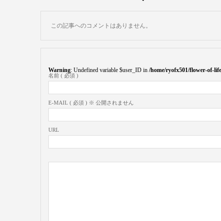
この記事へのコメントはありません。
Warning
: Undefined variable $user_ID in
/home/ryofx501/flower-of-l
名前 ( 必須 )
E-MAIL ( 必須 ) ※ 公開されません
URL