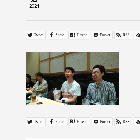
SEP
2024
Tweet
Share
Hatena
Pocket
RSS
Tweet
Share
Hatena
Pocket
RSS