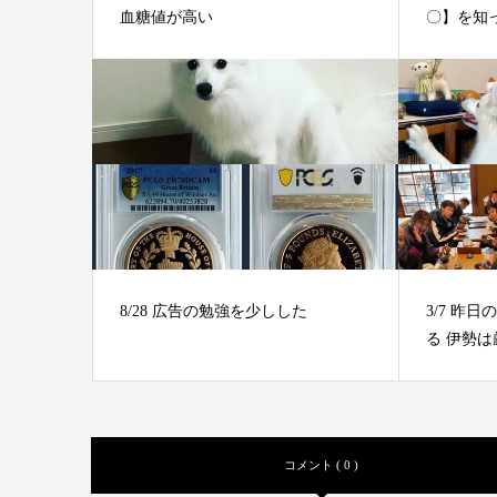
血糖値が高い
〇】を知
8/28 広告の勉強を少しした
3/7 昨
る 伊勢
コメント ( 0 )