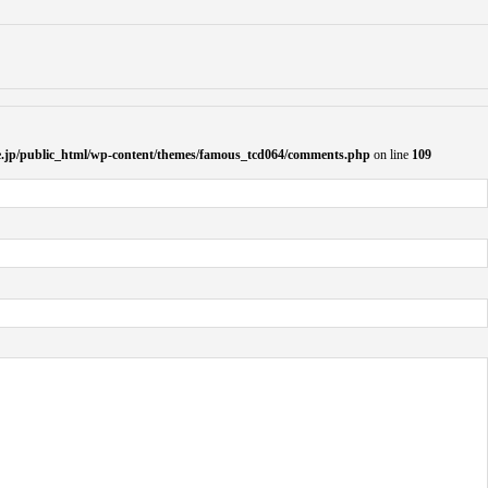
ife.jp/public_html/wp-content/themes/famous_tcd064/comments.php
on line
109