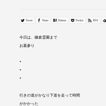
Tweet
Share
Hatena
Pocket
RSS
今日は、鎌倉霊園まで
お墓参り
*
*
*
行きの道がかなり下道を走って時間
がかかった