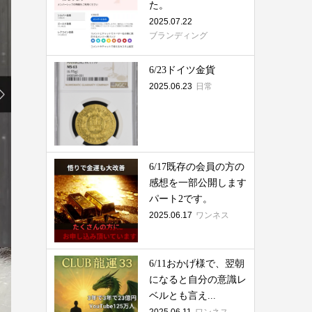
た。
2025.07.22
ブランディング
6/23ドイツ金貨
2025.06.23
日常
6/17既存の会員の方の
感想を一部公開します
パート2です。
2025.06.17
ワンネス
6/11おかげ様で、翌朝
になると自分の意識レ
ベルとも言え...