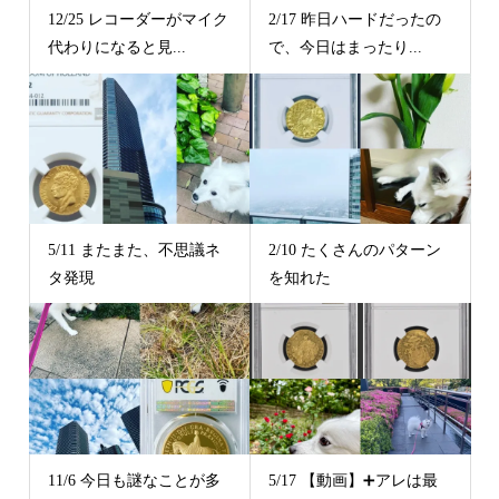
12/25 レコーダーがマイク
2/17 昨日ハードだったの
代わりになると見...
で、今日はまったり...
5/11 またまた、不思議ネ
2/10 たくさんのパターン
タ発現
を知れた
11/6 今日も謎なことが多
5/17 【動画】➕アレは最