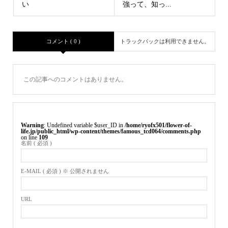
い
強って、知っ...
コメント ( 0 )
トラックバックは利用できません。
この記事へのコメントはありません。
Warning
: Undefined variable $user_ID in
/home/ryofx501/flower-of-
life.jp/public_html/wp-content/themes/famous_tcd064/comments.php
on line
109
名前 ( 必須 )
E-MAIL ( 必須 ) ※ 公開されません
URL