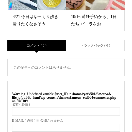
3/21 今日はゆっくり歩き
10/16 避妊手術から、1日
帰りたくなさそう...
たち バニラをお...
コメント ( 0 )
トラックバック ( 0 )
この記事へのコメントはありません。
Warning
: Undefined variable $user_ID in
/home/ryofx501/flower-of-
life.jp/public_html/wp-content/themes/famous_tcd064/comments.php
on line
109
名前 ( 必須 )
E-MAIL ( 必須 ) ※ 公開されません