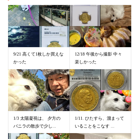
9/21 高くて1枚しか買えな
12/18 午後から撮影 中々
かった
楽しかった
1/3 太陽凝視は、 夕方の
1/11. ひたすら、溜まって
バニラの散歩で少し...
いることをこなす ...