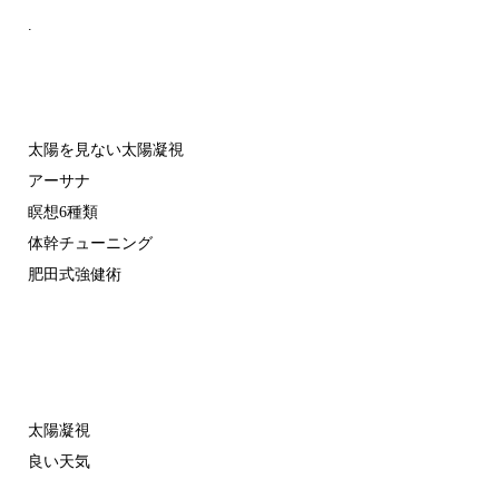
.
太陽を見ない太陽凝視
アーサナ
瞑想6種類
体幹チューニング
肥田式強健術
太陽凝視
良い天気