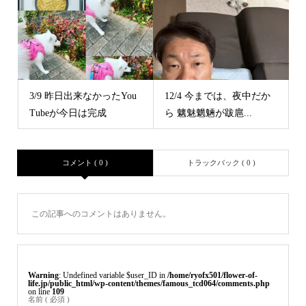
3/9 昨日出来なかったYou
12/4 今までは、夜中だか
Tubeが今日は完成
ら 魑魅魍魎が跋扈...
コメント ( 0 )
トラックバック ( 0 )
この記事へのコメントはありません。
Warning
: Undefined variable $user_ID in
/home/ryofx501/flower-of-
life.jp/public_html/wp-content/themes/famous_tcd064/comments.php
on line
109
名前 ( 必須 )