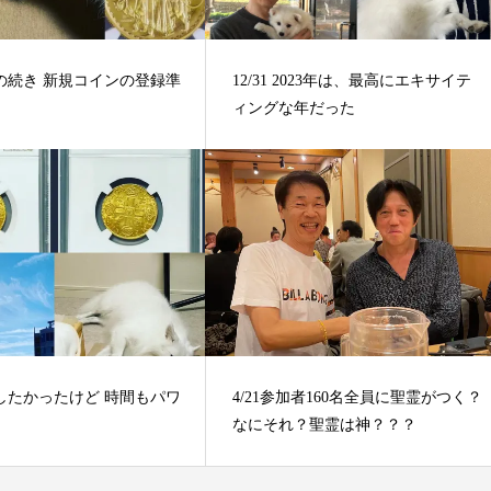
振込の続き 新規コインの登録準
12/31 2023年は、最高にエキサイテ
ィングな年だった
撮影したかったけど 時間もパワ
4/21参加者160名全員に聖霊がつく？
なにそれ？聖霊は神？？？