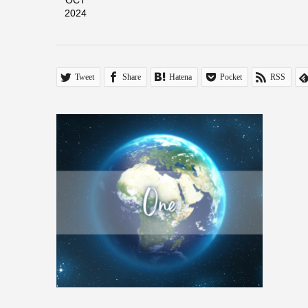
OCT
2024
Tweet
Share
Hatena
Pocket
RSS