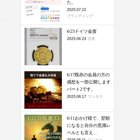
た。
2025.07.22
ブランディング
6/23ドイツ金貨
2025.06.23
日常
6/17既存の会員の方の
感想を一部公開します
パート2です。
2025.06.17
ワンネス
6/11おかげ様で、翌朝
になると自分の意識レ
ベルとも言え...