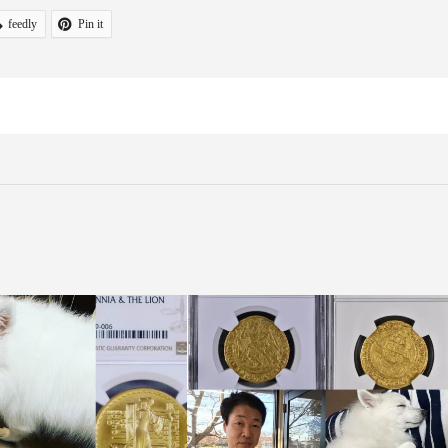
feedly
Pin it