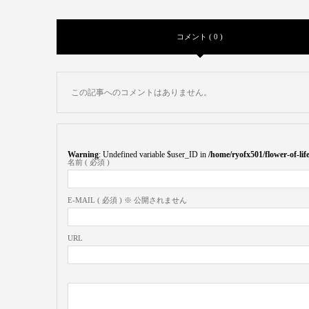
コメント ( 0 )
この記事へのコメントはありません。
Warning
: Undefined variable $user_ID in
/home/ryofx501/flower-of-l
名前 ( 必須 )
E-MAIL ( 必須 ) ※ 公開されません
URL