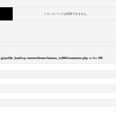
トラックバックは利用できません。
ife.jp/public_html/wp-content/themes/famous_tcd064/comments.php
on line
109