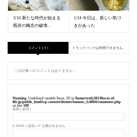
3/16 新たな時代が始まる
1/24 今日は、新しい気づ
既存の概念の破壊...
きがあった
コメント ( 0 )
トラックバックは利用できません。
この記事へのコメントはありません。
Warning
: Undefined variable $user_ID in
/home/ryofx501/flower-of-
life.jp/public_html/wp-content/themes/famous_tcd064/comments.php
on line
109
名前 ( 必須 )
E-MAIL ( 必須 ) ※ 公開されません