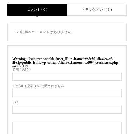
コメント ( 0 )
トラックバック ( 0 )
この記事へのコメントはありません。
Warning
: Undefined variable $user_ID in
/home/ryofx501/flower-of-
life.jp/public_html/wp-content/themes/famous_tcd064/comments.php
on line
109
名前 ( 必須 )
E-MAIL ( 必須 ) ※ 公開されません
URL