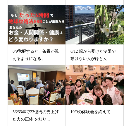
8/9覚醒すると、茶番が視
8/12 親から受けた制限で
えるようになる。
動けない人がほとん...
5/233年で23億円の売上げ
10/9の体験会を終えて
た力の正体 を知り...